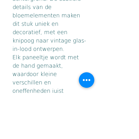
details van de 
bloemelementen maken 
dit stuk uniek en 
decoratief, met een 
knipoog naar vintage glas-
in-lood ontwerpen.
Elk paneeltje wordt met 
de hand gemaakt, 
waardoor kleine 
verschillen en 
oneffenheden juist 
bijdragen aan het 
authentieke karakter van 
het werk.
• Handgemaakt in Tiffany 
techniek