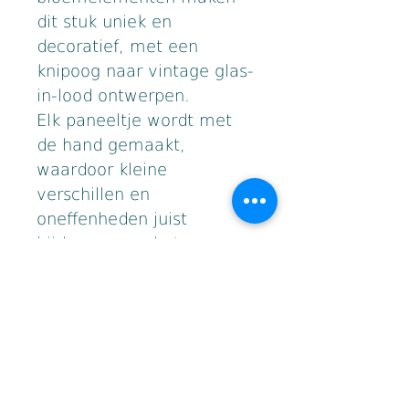
dit stuk uniek en 
decoratief, met een 
knipoog naar vintage glas-
in-lood ontwerpen.
Elk paneeltje wordt met 
de hand gemaakt, 
waardoor kleine 
verschillen en 
oneffenheden juist 
bijdragen aan het 
authentieke karakter van 
het werk.
• Handgemaakt in Tiffany 
techniek
• Warm amberkleurig glas
• Decoratieve open details