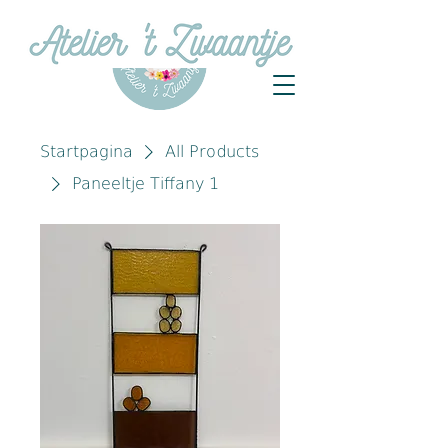
Startpagina
All Products
Paneeltje Tiffany 1