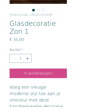
Productcode: 126351351935
Glasdecoratie
Zon 1
Prijs
€ 35,00
Aantal
*
In winkelwagen
Voeg een vleugje 
moderne stijl toe aan je 
interieur met deze 
handgemaakte decoratie 